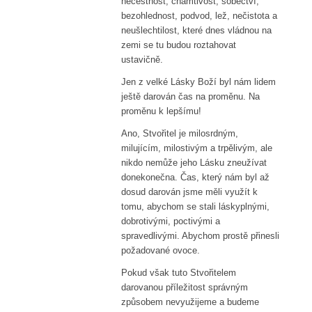
nečestnost, chamtivost, sobectví,
bezohlednost, podvod, lež, nečistota a
neušlechtilost, které dnes vládnou na
zemi se tu budou roztahovat
ustavičně.
Jen z velké Lásky Boží byl nám lidem
ještě darován čas na proměnu. Na
proměnu k lepšímu!
Ano, Stvořitel je milosrdným,
milujícím, milostivým a trpělivým, ale
nikdo nemůže jeho Lásku zneužívat
donekonečna. Čas, který nám byl až
dosud darován jsme měli využít k
tomu, abychom se stali láskyplnými,
dobrotivými, poctivými a
spravedlivými. Abychom prostě přinesli
požadované ovoce.
Pokud však tuto Stvořitelem
darovanou příležitost správným
způsobem nevyužijeme a budeme