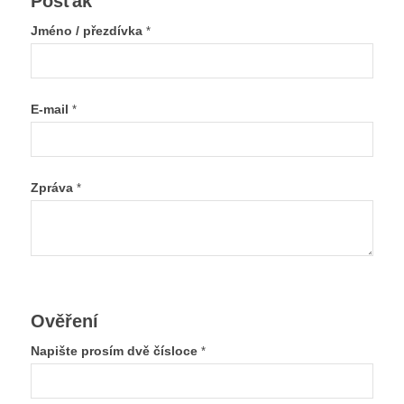
Pošťák
Jméno / přezdívka
*
E-mail
*
Zpráva
*
Ověření
Napište prosím dvě čísloce
*