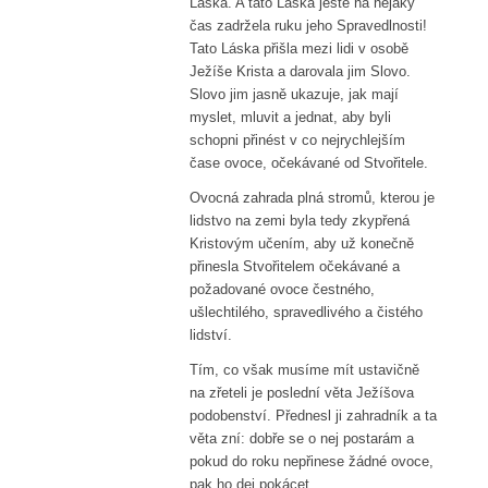
Láska. A tato Láska ještě na nějaký
čas zadržela ruku jeho Spravedlnosti!
Tato Láska přišla mezi lidi v osobě
Ježíše Krista a darovala jim Slovo.
Slovo jim jasně ukazuje, jak mají
myslet, mluvit a jednat, aby byli
schopni přinést v co nejrychlejším
čase ovoce, očekávané od Stvořitele.
Ovocná zahrada plná stromů, kterou je
lidstvo na zemi byla tedy zkypřená
Kristovým učením, aby už konečně
přinesla Stvořitelem očekávané a
požadované ovoce čestného, ​​
ušlechtilého, spravedlivého a čistého
lidství.
Tím, co však musíme mít ustavičně
na zřeteli je poslední věta Ježíšova
podobenství. Přednesl ji zahradník a ta
věta zní: dobře se o nej postarám a
pokud do roku nepřinese žádné ovoce,
pak ho dej pokácet.