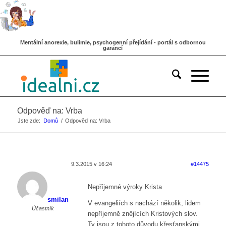
Mentální anorexie, bulimie, psychogenní přejídání - portál s odbornou
garancí
Odpověď na: Vrba
Jste zde:
Domů
/
Odpověď na: Vrba
9.3.2015 v 16:24
#14475
Nepříjemné výroky Krista
smilan
V evangeliích s nachází několik, lidem
Účastník
nepříjemně znějících Kristových slov.
Ty jsou z tohoto důvodu křesťanskými