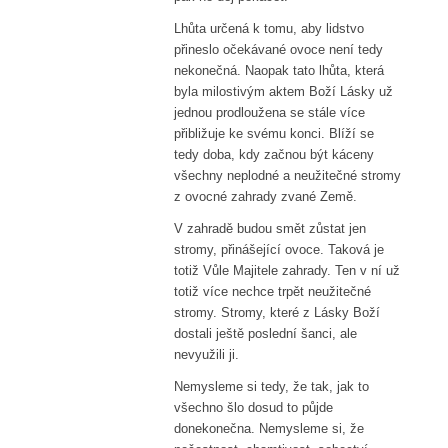
Lhůta určená k tomu, aby lidstvo
přineslo očekávané ovoce není tedy
nekonečná. Naopak tato lhůta, která
byla milostivým aktem Boží Lásky už
jednou prodloužena se stále více
přibližuje ke svému konci. Blíží se
tedy doba, kdy začnou být káceny
všechny neplodné a neužitečné stromy
z ovocné zahrady zvané Země.
V zahradě budou smět zůstat jen
stromy, přinášející ovoce. Taková je
totiž Vůle Majitele zahrady. Ten v ní už
totiž více nechce trpět neužitečné
stromy. Stromy, které z Lásky Boží
dostali ještě poslední šanci, ale
nevyužili ji.
Nemysleme si tedy, že tak, jak to
všechno šlo dosud to půjde
donekonečna. Nemysleme si, že