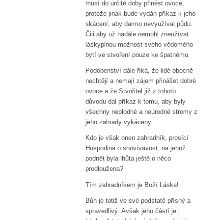
musí do určité doby přinést ovoce,
protože jinak bude vydán příkaz k jeho
skácení, aby darmo nevyužíval půdu.
Čili aby už nadále nemohl zneužívat
láskyplnou možnost svého vědomého
bytí ve stvoření pouze ke špatnému.
Podobenství dále říká, že lidé obecně
nechtějí a nemají zájem přinášet dobré
ovoce a že Stvořitel již z tohoto
důvodu dal příkaz k tomu, aby byly
všechny neplodné a neúrodné stromy z
jeho zahrady vykáceny.
Kdo je však onen zahradník, prosící
Hospodina o shovívavost, na jehož
podnět byla lhůta ještě o něco
prodloužena?
Tím zahradníkem je Boží Láska!
Bůh je totiž ve své podstatě přísný a
spravedlivý. Avšak jeho částí je i