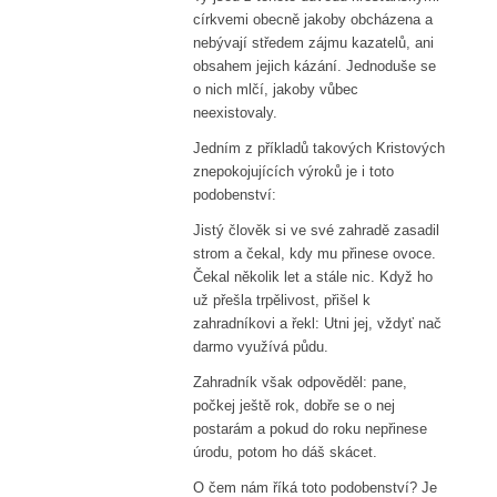
církvemi obecně jakoby obcházena a
nebývají středem zájmu kazatelů, ani
obsahem jejich kázání. Jednoduše se
o nich mlčí, jakoby vůbec
neexistovaly.
Jedním z příkladů takových Kristových
znepokojujících výroků je i toto
podobenství:
Jistý člověk si ve své zahradě zasadil
strom a čekal, kdy mu přinese ovoce.
Čekal několik let a stále nic. Když ho
už přešla trpělivost, přišel k
zahradníkovi a řekl: Utni jej, vždyť nač
darmo využívá půdu.
Zahradník však odpověděl: pane,
počkej ještě rok, dobře se o nej
postarám a pokud do roku nepřinese
úrodu, potom ho dáš skácet.
O čem nám říká toto podobenství? Je