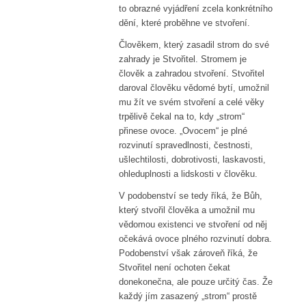
to obrazné vyjádření zcela konkrétního
dění, které proběhne ve stvoření.
Člověkem, který zasadil strom do své
zahrady je Stvořitel. Stromem je
člověk a zahradou stvoření. Stvořitel
daroval člověku vědomé bytí, umožnil
mu žít ve svém stvoření a celé věky
trpělivě čekal na to, kdy „strom“
přinese ovoce. „Ovocem“ je plné
rozvinutí spravedlnosti, čestnosti,
ušlechtilosti, dobrotivosti, laskavosti,
ohleduplnosti a lidskosti v člověku.
V podobenství se tedy říká, že Bůh,
který stvořil člověka a umožnil mu
vědomou existenci ve stvoření od něj
očekává ovoce plného rozvinutí dobra.
Podobenství však zároveň říká, že
Stvořitel není ochoten čekat
donekonečna, ale pouze určitý čas. Že
každý jím zasazený „strom“ prostě