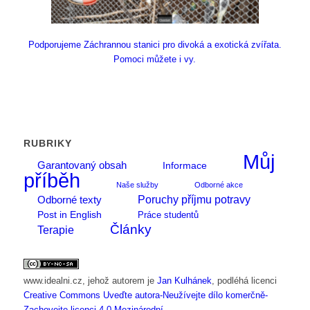
Podporujeme Záchrannou stanici pro divoká a exotická zvířata.
Pomoci můžete i vy.
RUBRIKY
Můj
Garantovaný obsah
Informace
příběh
Naše služby
Odborné akce
Poruchy příjmu potravy
Odborné texty
Post in English
Práce studentů
Články
Terapie
www.idealni.cz
, jehož autorem je
Jan Kulhánek
, podléhá licenci
Creative Commons Uveďte autora-Neužívejte dílo komerčně-
Zachovejte licenci 4.0 Mezinárodní
.