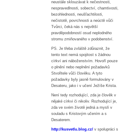
neustále sklouzávat k nečestnosti,
nespravedlnosti, sobectví, chamtivosti,
bezohlednosti, neušľachtilosti,
nečistotě, povrchnosti a neúctě vůči
Tvůrci, čeká nás s největší
pravděpodobností osud neplodného
stromu zmiňovaného v podobenství.
PS. Je třeba zvláště zdůraznit, že
tento text nemá spojitost s žádnou
církví ani náboženstvím. Hovoří pouze
o plnění nebo neplnění požadavků
Stvořitele vůči člověku. A tyto
požadavky byly jasně formulovány v
Desateru, jako i v učení Ježíše Krista.
Není tedy rozhodující, zda je člověk v
nějaké církvi či nikoliv. Rozhodující je,
zda ve svém životě jedná a myslí v
souladu s Kristovým učením a s
Desaterem.
http://kusvetlu.blog.cz/
v spolupráci s