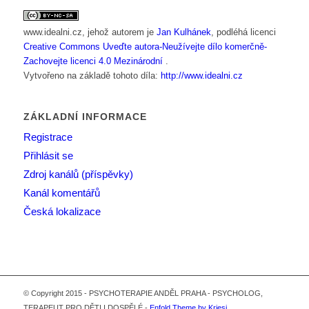
www.idealni.cz
, jehož autorem je
Jan Kulhánek
, podléhá licenci
Creative Commons Uveďte autora-Neužívejte dílo komerčně-
Zachovejte licenci 4.0 Mezinárodní
.
Vytvořeno na základě tohoto díla:
http://www.idealni.cz
ZÁKLADNÍ INFORMACE
Registrace
Přihlásit se
Zdroj kanálů (příspěvky)
Kanál komentářů
Česká lokalizace
© Copyright 2015 - PSYCHOTERAPIE ANDĚL PRAHA - PSYCHOLOG,
TERAPEUT PRO DĚTI I DOSPĚLÉ -
Enfold Theme by Kriesi