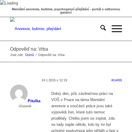
Mentální anorexie, bulimie, psychogenní přejídání - portál s odbornou
garancí
Odpověď na: Vrba
Jste zde:
Domů
/
Odpověď na: Vrba
24.1.2015 v 12:19
#14455
Dobrý den, píši závěrečnou práci na
VOŠ v Praze na téma Mentální
Pitulka
anorexie a součástí práce jsou také
Účastník
výpovědi žen, které tuto nemoc
prodělaly. Chtěla jsem se zeptat, zda
se tady najde někdo, kdo by mi byl
ochotný poskytnout jeho příběh o boji s