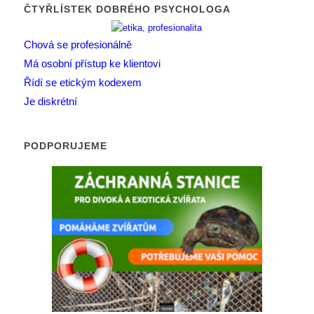
ČTYŘLÍSTEK DOBRÉHO PSYCHOLOGA
Chová se profesionálně
Má osobní přístup ke klientovi
Řídí se etickým kodexem
Je diskrétní
PODPORUJEME