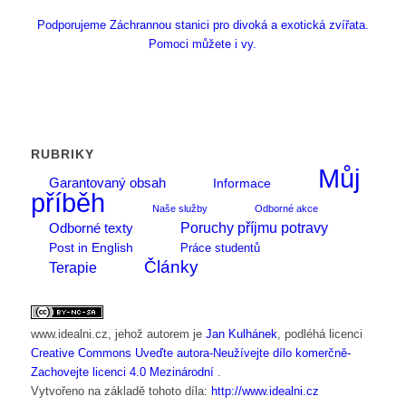
Podporujeme Záchrannou stanici pro divoká a exotická zvířata.
Pomoci můžete i vy.
RUBRIKY
Můj
Garantovaný obsah
Informace
příběh
Naše služby
Odborné akce
Poruchy příjmu potravy
Odborné texty
Post in English
Práce studentů
Články
Terapie
www.idealni.cz
, jehož autorem je
Jan Kulhánek
, podléhá licenci
Creative Commons Uveďte autora-Neužívejte dílo komerčně-
Zachovejte licenci 4.0 Mezinárodní
.
Vytvořeno na základě tohoto díla:
http://www.idealni.cz