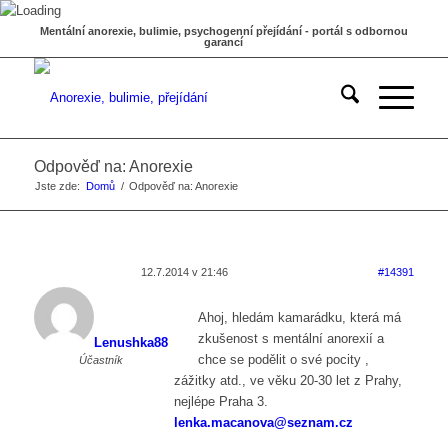
Mentální anorexie, bulimie, psychogenní přejídání - portál s odbornou
garancí
Odpověď na: Anorexie
Jste zde:
Domů
/
Odpověď na: Anorexie
12.7.2014 v 21:46
#14391
Ahoj, hledám kamarádku, která má
zkušenost s mentální anorexií a
Lenushka88
chce se podělit o své pocity ,
Účastník
zážitky atd., ve věku 20-30 let z Prahy,
nejlépe Praha 3.
lenka.macanova@seznam.cz