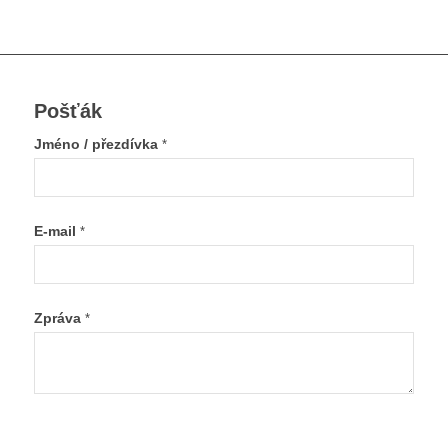
Pošťák
Jméno / přezdívka
*
E-mail
*
Zpráva
*