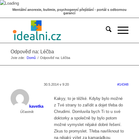
Mentální anorexie, bulimie, psychogenní přejídání - portál s odbornou
garancí
Odpověď na: Léčba
Jste zde:
Domů
/
Odpověď na: Léčba
30.5.2014 v 9:20
#14348
Kakyy, to je těžké. Kdyby bylo možné
z Tvé strany to zařídit a dojet třeba do
kavetka
Chrudimi. Domluvila bych Ti to u své
Účastník
doktorky a společně by bylo potom
možné vymyslet nějaké dobré řešení.
Zkus to promyslet. Třeba navlíknout to
na nějaký výlet za kamarádkou,