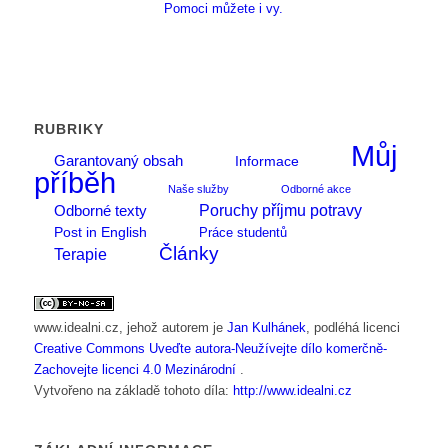
Pomoci můžete i vy.
RUBRIKY
Můj
Garantovaný obsah
Informace
příběh
Naše služby
Odborné akce
Poruchy příjmu potravy
Odborné texty
Post in English
Práce studentů
Články
Terapie
www.idealni.cz
, jehož autorem je
Jan Kulhánek
, podléhá licenci
Creative Commons Uveďte autora-Neužívejte dílo komerčně-
Zachovejte licenci 4.0 Mezinárodní
.
Vytvořeno na základě tohoto díla:
http://www.idealni.cz