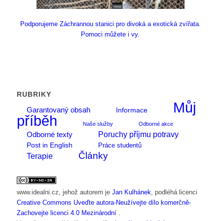
Podporujeme Záchrannou stanici pro divoká a exotická zvířata.
Pomoci můžete i vy.
RUBRIKY
Můj
Garantovaný obsah
Informace
příběh
Naše služby
Odborné akce
Poruchy příjmu potravy
Odborné texty
Post in English
Práce studentů
Články
Terapie
www.idealni.cz
, jehož autorem je
Jan Kulhánek
, podléhá licenci
Creative Commons Uveďte autora-Neužívejte dílo komerčně-
Zachovejte licenci 4.0 Mezinárodní
.