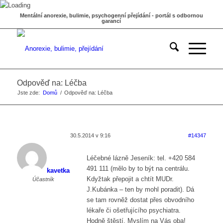
Mentální anorexie, bulimie, psychogenní přejídání - portál s odbornou
garancí
Odpověď na: Léčba
Jste zde:
Domů
/
Odpověď na: Léčba
30.5.2014 v 9:16
#14347
Léčebné lázně Jeseník: tel. +420 584
491 111 (mělo by to být na centrálu.
kavetka
Kdyžtak přepojit a chtít MUDr.
Účastník
J.Kubánka – ten by mohl poradit). Dá
se tam rovněž dostat přes obvodního
lékaře či ošetřujícího psychiatra.
Hodně štěstí. Myslím na Vás oba!