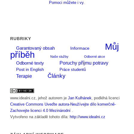
Pomoci můžete i vy.
RUBRIKY
Můj
Garantovaný obsah
Informace
příběh
Naše služby
Odborné akce
Poruchy příjmu potravy
Odborné texty
Post in English
Práce studentů
Články
Terapie
www.idealni.cz
, jehož autorem je
Jan Kulhánek
, podléhá licenci
Creative Commons Uveďte autora-Neužívejte dílo komerčně-
Zachovejte licenci 4.0 Mezinárodní
.
Vytvořeno na základě tohoto díla:
http://www.idealni.cz