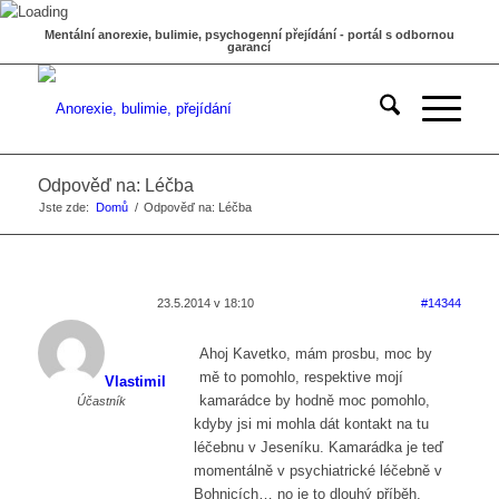
Mentální anorexie, bulimie, psychogenní přejídání - portál s odbornou
garancí
Odpověď na: Léčba
Jste zde:
Domů
/
Odpověď na: Léčba
23.5.2014 v 18:10
#14344
Ahoj Kavetko, mám prosbu, moc by
mě to pomohlo, respektive mojí
Vlastimil
kamarádce by hodně moc pomohlo,
Účastník
kdyby jsi mi mohla dát kontakt na tu
léčebnu v Jeseníku. Kamarádka je teď
momentálně v psychiatrické léčebně v
Bohnicích… no je to dlouhý příběh,