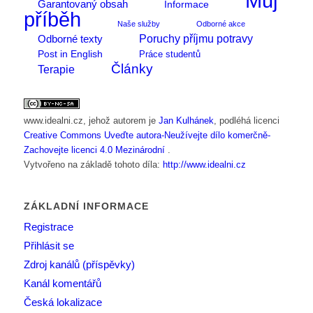
Můj
Garantovaný obsah
Informace
příběh
Naše služby
Odborné akce
Poruchy příjmu potravy
Odborné texty
Post in English
Práce studentů
Články
Terapie
www.idealni.cz
, jehož autorem je
Jan Kulhánek
, podléhá licenci
Creative Commons Uveďte autora-Neužívejte dílo komerčně-
Zachovejte licenci 4.0 Mezinárodní
.
Vytvořeno na základě tohoto díla:
http://www.idealni.cz
ZÁKLADNÍ INFORMACE
Registrace
Přihlásit se
Zdroj kanálů (příspěvky)
Kanál komentářů
Česká lokalizace