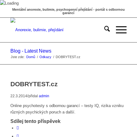
Mentální anorexie, bulimie, psychogenní přejídání - portál s odbornou
garancí
Blog - Latest News
Jste zde:
Domů
/
Odkazy
/
DOBRYTEST.cz
DOBRYTEST.cz
/
22.3.2014
přidal
admin
Online psychotesty s odbornou garancí – testy IQ, rizika vzniku
různých psychických poruch a další.
Sdílej tento příspěvek