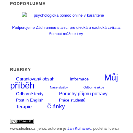
PODPORUJEME
Podporujeme Záchrannou stanici pro divoká a exotická zvířata.
Pomoci můžete i vy.
RUBRIKY
Můj
Garantovaný obsah
Informace
příběh
Naše služby
Odborné akce
Poruchy příjmu potravy
Odborné texty
Post in English
Práce studentů
Články
Terapie
www.idealni.cz
, jehož autorem je
Jan Kulhánek
, podléhá licenci