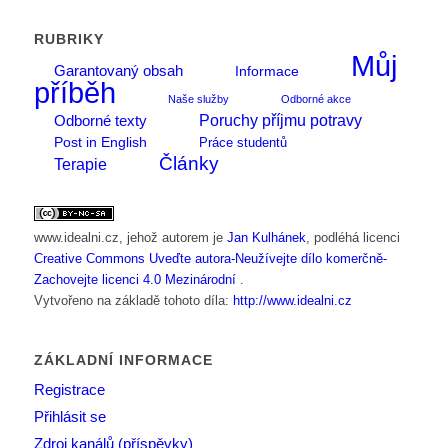
RUBRIKY
Můj
Garantovaný obsah
Informace
příběh
Naše služby
Odborné akce
Poruchy příjmu potravy
Odborné texty
Post in English
Práce studentů
Články
Terapie
www.idealni.cz
, jehož autorem je
Jan Kulhánek
, podléhá licenci
Creative Commons Uveďte autora-Neužívejte dílo komerčně-
Zachovejte licenci 4.0 Mezinárodní
.
Vytvořeno na základě tohoto díla:
http://www.idealni.cz
ZÁKLADNÍ INFORMACE
Registrace
Přihlásit se
Zdroj kanálů (příspěvky)