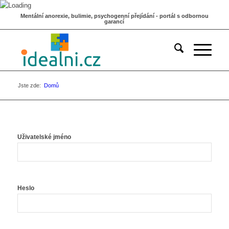
Mentální anorexie, bulimie, psychogenní přejídání - portál s odbornou
garancí
Jste zde:
Domů
Uživatelské jméno
Heslo