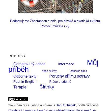
Podporujeme Záchrannou stanici pro divoká a exotická zvířata.
Pomoci můžete i vy.
RUBRIKY
Můj
Garantovaný obsah
Informace
příběh
Naše služby
Odborné akce
Poruchy příjmu potravy
Odborné texty
Post in English
Práce studentů
Články
Terapie
www.idealni.cz
, jehož autorem je
Jan Kulhánek
, podléhá licenci
Creative Commons Uveďte autora-Neužívejte dílo komerčně-