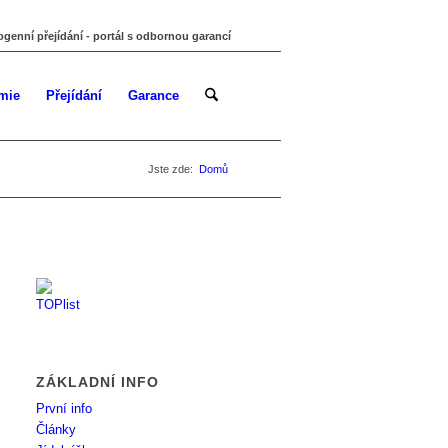
ogenní přejídání - portál s odbornou garancí
mie
Přejídání
Garance
Jste zde:
Domů
ZÁKLADNÍ INFO
První info
Články