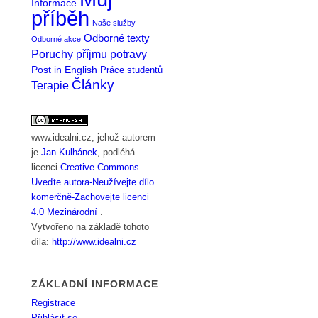
Informace
příběh
Naše služby
Odborné texty
Odborné akce
Poruchy příjmu potravy
Post in English
Práce studentů
Články
Terapie
www.idealni.cz
, jehož autorem
je
Jan Kulhánek
, podléhá
licenci
Creative Commons
Uveďte autora-Neužívejte dílo
komerčně-Zachovejte licenci
4.0 Mezinárodní
.
Vytvořeno na základě tohoto
díla:
http://www.idealni.cz
ZÁKLADNÍ INFORMACE
Registrace
Přihlásit se