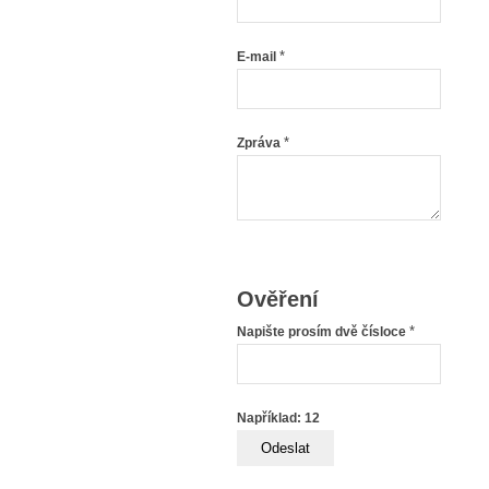
*
E-mail
*
Zpráva
Ověření
*
Napište prosím dvě čísloce
Například: 12