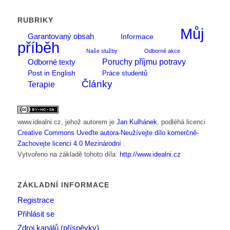
RUBRIKY
Můj
Garantovaný obsah
Informace
příběh
Naše služby
Odborné akce
Poruchy příjmu potravy
Odborné texty
Post in English
Práce studentů
Články
Terapie
www.idealni.cz
, jehož autorem je
Jan Kulhánek
, podléhá licenci
Creative Commons Uveďte autora-Neužívejte dílo komerčně-
Zachovejte licenci 4.0 Mezinárodní
.
Vytvořeno na základě tohoto díla:
http://www.idealni.cz
ZÁKLADNÍ INFORMACE
Registrace
Přihlásit se
Zdroj kanálů (příspěvky)