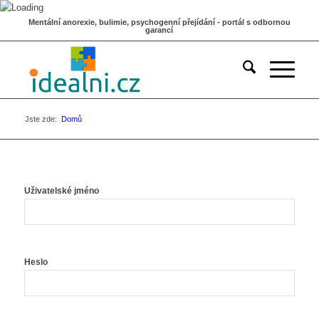
Mentální anorexie, bulimie, psychogenní přejídání - portál s odbornou
garancí
Jste zde:
Domů
Uživatelské jméno
Heslo