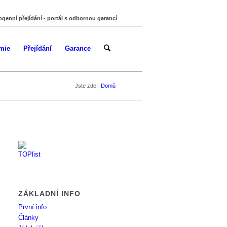
ogenní přejídání - portál s odbornou garancí
mie
Přejídání
Garance
Jste zde:
Domů
ZÁKLADNÍ INFO
První info
Články