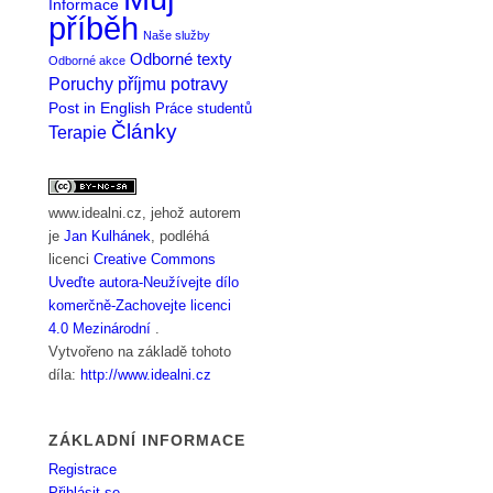
Informace
příběh
Naše služby
Odborné texty
Odborné akce
Poruchy příjmu potravy
Post in English
Práce studentů
Články
Terapie
www.idealni.cz
, jehož autorem
je
Jan Kulhánek
, podléhá
licenci
Creative Commons
Uveďte autora-Neužívejte dílo
komerčně-Zachovejte licenci
4.0 Mezinárodní
.
Vytvořeno na základě tohoto
díla:
http://www.idealni.cz
ZÁKLADNÍ INFORMACE
Registrace
Přihlásit se