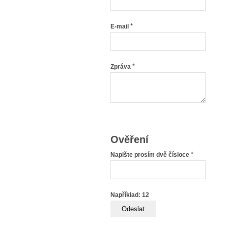
*
E-mail
*
Zpráva
Ověření
*
Napište prosím dvě čísloce
Například: 12