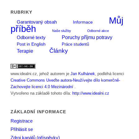
RUBRIKY
Můj
Garantovaný obsah
Informace
příběh
Naše služby
Odborné akce
Poruchy příjmu potravy
Odborné texty
Post in English
Práce studentů
Články
Terapie
www.idealni.cz
, jehož autorem je
Jan Kulhánek
, podléhá licenci
Creative Commons Uveďte autora-Neužívejte dílo komerčně-
Zachovejte licenci 4.0 Mezinárodní
.
Vytvořeno na základě tohoto díla:
http://www.idealni.cz
ZÁKLADNÍ INFORMACE
Registrace
Přihlásit se
Zdroj kanálů (příspěvky)