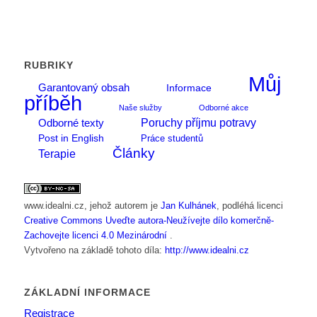
RUBRIKY
Můj
Garantovaný obsah
Informace
příběh
Naše služby
Odborné akce
Poruchy příjmu potravy
Odborné texty
Post in English
Práce studentů
Články
Terapie
www.idealni.cz
, jehož autorem je
Jan Kulhánek
, podléhá licenci
Creative Commons Uveďte autora-Neužívejte dílo komerčně-
Zachovejte licenci 4.0 Mezinárodní
.
Vytvořeno na základě tohoto díla:
http://www.idealni.cz
ZÁKLADNÍ INFORMACE
Registrace