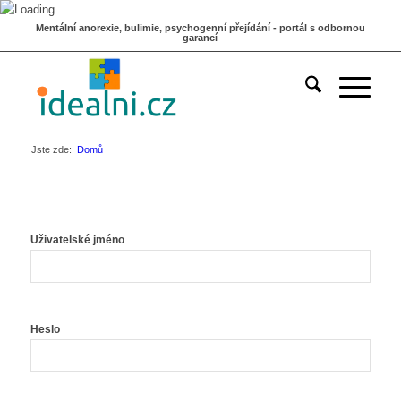
Mentální anorexie, bulimie, psychogenní přejídání - portál s odbornou
garancí
Jste zde:
Domů
Uživatelské jméno
Heslo