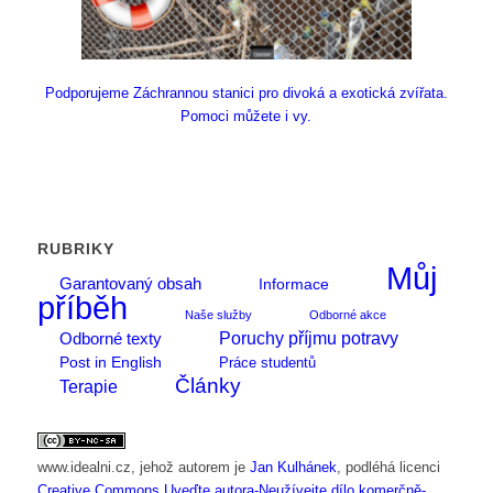
Podporujeme Záchrannou stanici pro divoká a exotická zvířata.
Pomoci můžete i vy.
RUBRIKY
Můj
Garantovaný obsah
Informace
příběh
Naše služby
Odborné akce
Poruchy příjmu potravy
Odborné texty
Post in English
Práce studentů
Články
Terapie
www.idealni.cz
, jehož autorem je
Jan Kulhánek
, podléhá licenci
Creative Commons Uveďte autora-Neužívejte dílo komerčně-