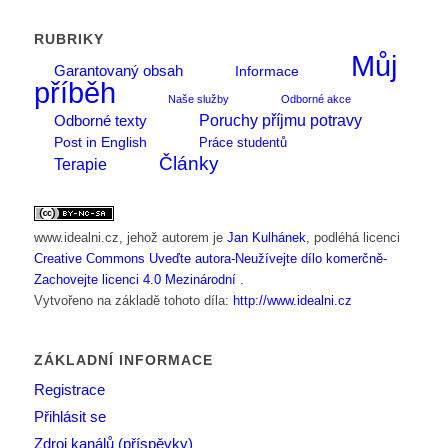
RUBRIKY
Můj
Garantovaný obsah
Informace
příběh
Naše služby
Odborné akce
Poruchy příjmu potravy
Odborné texty
Post in English
Práce studentů
Články
Terapie
www.idealni.cz
, jehož autorem je
Jan Kulhánek
, podléhá licenci
Creative Commons Uveďte autora-Neužívejte dílo komerčně-
Zachovejte licenci 4.0 Mezinárodní
.
Vytvořeno na základě tohoto díla:
http://www.idealni.cz
ZÁKLADNÍ INFORMACE
Registrace
Přihlásit se
Zdroj kanálů (příspěvky)