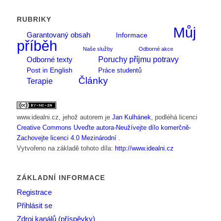
RUBRIKY
Můj
Garantovaný obsah
Informace
příběh
Naše služby
Odborné akce
Poruchy příjmu potravy
Odborné texty
Post in English
Práce studentů
Články
Terapie
www.idealni.cz
, jehož autorem je
Jan Kulhánek
, podléhá licenci
Creative Commons Uveďte autora-Neužívejte dílo komerčně-
Zachovejte licenci 4.0 Mezinárodní
.
Vytvořeno na základě tohoto díla:
http://www.idealni.cz
ZÁKLADNÍ INFORMACE
Registrace
Přihlásit se
Zdroj kanálů (příspěvky)