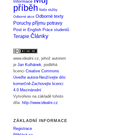
Informace
příběh
Naše služby
Odborné texty
Odborné akce
Poruchy příjmu potravy
Post in English
Práce studentů
Články
Terapie
www.idealni.cz
, jehož autorem
je
Jan Kulhánek
, podléhá
licenci
Creative Commons
Uveďte autora-Neužívejte dílo
komerčně-Zachovejte licenci
4.0 Mezinárodní
.
Vytvořeno na základě tohoto
díla:
http://www.idealni.cz
ZÁKLADNÍ INFORMACE
Registrace
Přihlásit se