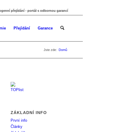
ogenní přejídání - portál s odbornou garancí
mie
Přejídání
Garance
Jste zde:
Domů
ZÁKLADNÍ INFO
První info
Články