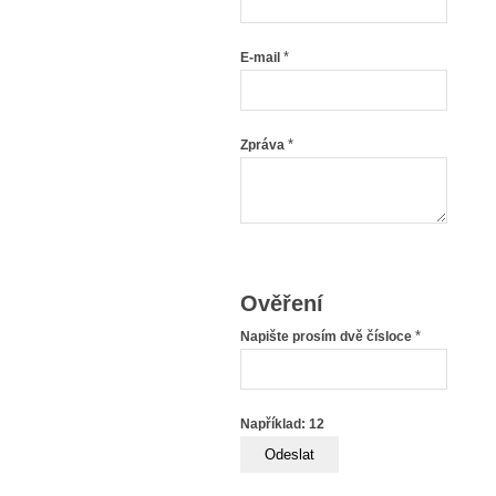
*
E-mail
*
Zpráva
Ověření
*
Napište prosím dvě čísloce
Například: 12