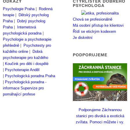
ODKAZY
ČTYŘLÍSTEK DOBRÉHO
PSYCHOLOGA
Psychologie Praha
|
Rodinná
terapie
|
Dětský psycholog
Chová se profesionálně
Praha
|
Dobrý psycholog
Má osobní přístup ke klientovi
Praha
|
Internetová
Řídí se etickým kodexem
psychologická poradna
|
Je diskrétní
Psychologie a psychoterapie
přehledně
|
Psychotesty pro
každého online
|
Dobrá
PODPORUJEME
psychoterapie pro každého
|
Koučink pro děti i dospělé
|
Psychoterapie Anděl
|
Psychologická poradna Praha
|
Psychologická poradna -
informace
Supervize pro
pomáhající profese
Podporujeme Záchrannou
stanici pro divoká a exotická
zvířata. Pomoci můžete i vy.