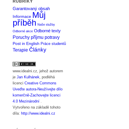
RUBRIKY
Garantovaný obsah
Můj
Informace
příběh
Naše služby
Odborné texty
Odborné akce
Poruchy příjmu potravy
Post in English
Práce studentů
Články
Terapie
www.idealni.cz
, jehož autorem
je
Jan Kulhánek
, podléhá
licenci
Creative Commons
Uveďte autora-Neužívejte dílo
komerčně-Zachovejte licenci
4.0 Mezinárodní
.
Vytvořeno na základě tohoto
díla:
http://www.idealni.cz