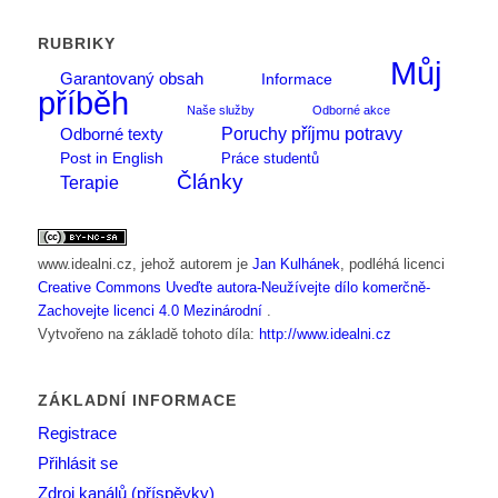
RUBRIKY
Můj
Garantovaný obsah
Informace
příběh
Naše služby
Odborné akce
Poruchy příjmu potravy
Odborné texty
Post in English
Práce studentů
Články
Terapie
www.idealni.cz
, jehož autorem je
Jan Kulhánek
, podléhá licenci
Creative Commons Uveďte autora-Neužívejte dílo komerčně-
Zachovejte licenci 4.0 Mezinárodní
.
Vytvořeno na základě tohoto díla:
http://www.idealni.cz
ZÁKLADNÍ INFORMACE
Registrace
Přihlásit se
Zdroj kanálů (příspěvky)