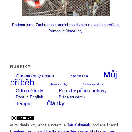
Podporujeme Záchrannou stanici pro divoká a exotická zvířata.
Pomoci můžete i vy.
RUBRIKY
Můj
Garantovaný obsah
Informace
příběh
Naše služby
Odborné akce
Poruchy příjmu potravy
Odborné texty
Post in English
Práce studentů
Články
Terapie
www.idealni.cz
, jehož autorem je
Jan Kulhánek
, podléhá licenci
Creative Commons Uveďte autora-Neužívejte dílo komerčně-