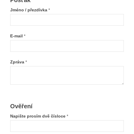
Pošťák
Jméno / přezdívka
*
E-mail
*
Zpráva
*
Ověření
Napište prosím dvě čísloce
*