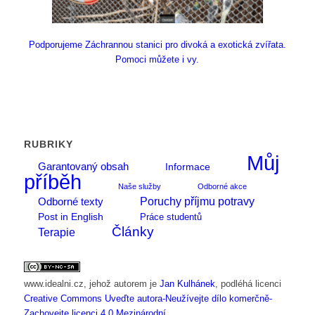
Podporujeme Záchrannou stanici pro divoká a exotická zvířata.
Pomoci můžete i vy.
RUBRIKY
Můj
Garantovaný obsah
Informace
příběh
Naše služby
Odborné akce
Poruchy příjmu potravy
Odborné texty
Post in English
Práce studentů
Články
Terapie
www.idealni.cz
, jehož autorem je
Jan Kulhánek
, podléhá licenci
Creative Commons Uveďte autora-Neužívejte dílo komerčně-
Zachovejte licenci 4.0 Mezinárodní
.