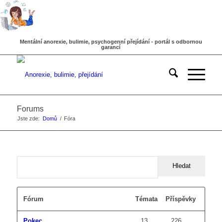
Mentální anorexie, bulimie, psychogenní přejídání - portál s odbornou
garancí
Forums
Jste zde:
Domů
/
Fóra
Fórum
Témata
Příspěvky
Pokec
13
226