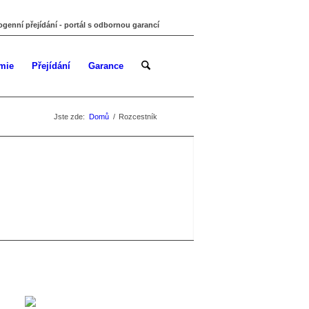
ogenní přejídání - portál s odbornou garancí
mie
Přejídání
Garance
Jste zde:
Domů
/
Rozcestník