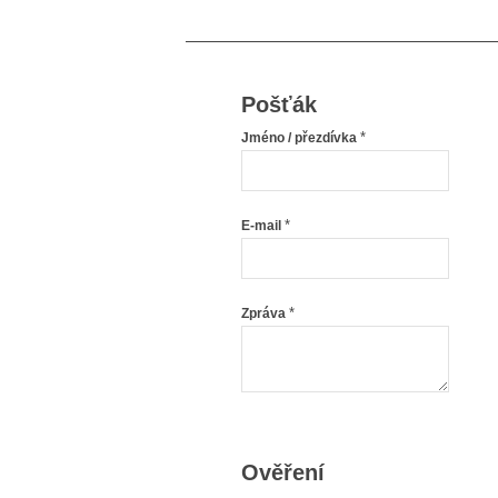
Pošťák
*
Jméno / přezdívka
*
E-mail
*
Zpráva
Ověření