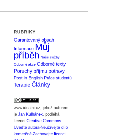
RUBRIKY
Garantovaný obsah
Můj
Informace
příběh
Naše služby
Odborné texty
Odborné akce
Poruchy příjmu potravy
Post in English
Práce studentů
Články
Terapie
www.idealni.cz
, jehož autorem
je
Jan Kulhánek
, podléhá
licenci
Creative Commons
Uveďte autora-Neužívejte dílo
komerčně-Zachovejte licenci