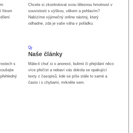
em
Chcete si zkontrolovat svou tělesnou hmotnost v
í fórum
souvislosti s výškou, věkem a pohlavím?
dílení
Nabízíme výjimečný online nástroj, který
odhadne, zda je vaše váha v pořádku.
Naše články
rostech s
Máte-li chuť si o anorexii, bulimii či přejídání něco
koušejte
více přečíst a nebaví vás dokola se opakující
 přehledný
texty z časopisů, kde se píše stále to samé a
často i s chybami, mrkněte sem.