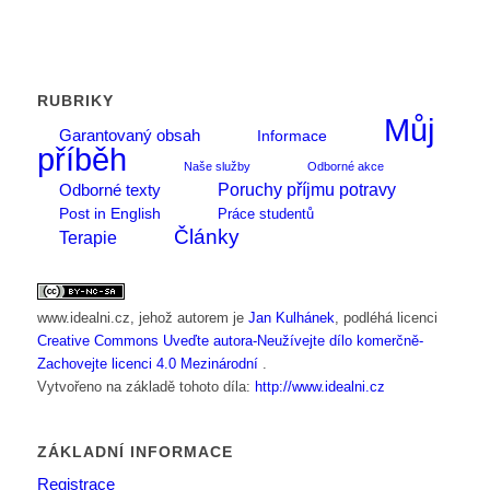
RUBRIKY
Můj
Garantovaný obsah
Informace
příběh
Naše služby
Odborné akce
Poruchy příjmu potravy
Odborné texty
Post in English
Práce studentů
Články
Terapie
www.idealni.cz
, jehož autorem je
Jan Kulhánek
, podléhá licenci
Creative Commons Uveďte autora-Neužívejte dílo komerčně-
Zachovejte licenci 4.0 Mezinárodní
.
Vytvořeno na základě tohoto díla:
http://www.idealni.cz
ZÁKLADNÍ INFORMACE
Registrace