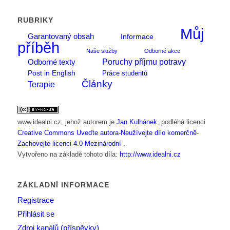
RUBRIKY
Můj
Garantovaný obsah
Informace
příběh
Naše služby
Odborné akce
Poruchy příjmu potravy
Odborné texty
Post in English
Práce studentů
Články
Terapie
www.idealni.cz
, jehož autorem je
Jan Kulhánek
, podléhá licenci
Creative Commons Uveďte autora-Neužívejte dílo komerčně-
Zachovejte licenci 4.0 Mezinárodní
.
Vytvořeno na základě tohoto díla:
http://www.idealni.cz
ZÁKLADNÍ INFORMACE
Registrace
Přihlásit se
Zdroj kanálů (příspěvky)