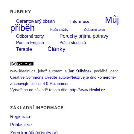
RUBRIKY
Můj
Garantovaný obsah
Informace
příběh
Naše služby
Odborné akce
Poruchy příjmu potravy
Odborné texty
Post in English
Práce studentů
Články
Terapie
www.idealni.cz
, jehož autorem je
Jan Kulhánek
, podléhá licenci
Creative Commons Uveďte autora-Neužívejte dílo komerčně-
Zachovejte licenci 4.0 Mezinárodní
.
Vytvořeno na základě tohoto díla:
http://www.idealni.cz
ZÁKLADNÍ INFORMACE
Registrace
Přihlásit se
Zdroj kanálů (příspěvky)