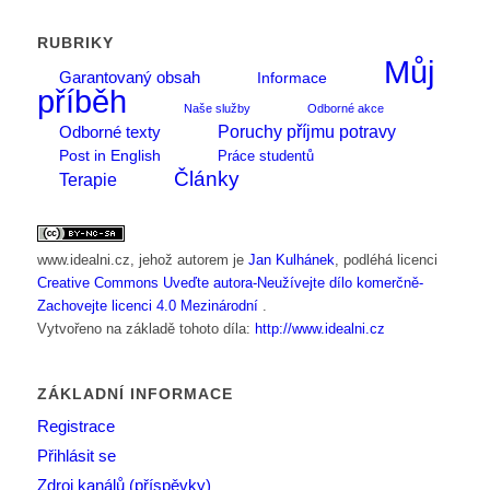
RUBRIKY
Můj
Garantovaný obsah
Informace
příběh
Naše služby
Odborné akce
Poruchy příjmu potravy
Odborné texty
Post in English
Práce studentů
Články
Terapie
www.idealni.cz
, jehož autorem je
Jan Kulhánek
, podléhá licenci
Creative Commons Uveďte autora-Neužívejte dílo komerčně-
Zachovejte licenci 4.0 Mezinárodní
.
Vytvořeno na základě tohoto díla:
http://www.idealni.cz
ZÁKLADNÍ INFORMACE
Registrace
Přihlásit se
Zdroj kanálů (příspěvky)