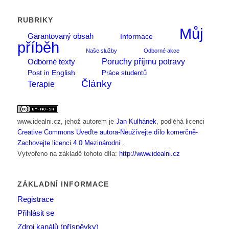
RUBRIKY
Můj
Garantovaný obsah
Informace
příběh
Naše služby
Odborné akce
Poruchy příjmu potravy
Odborné texty
Post in English
Práce studentů
Články
Terapie
www.idealni.cz
, jehož autorem je
Jan Kulhánek
, podléhá licenci
Creative Commons Uveďte autora-Neužívejte dílo komerčně-
Zachovejte licenci 4.0 Mezinárodní
.
Vytvořeno na základě tohoto díla:
http://www.idealni.cz
ZÁKLADNÍ INFORMACE
Registrace
Přihlásit se
Zdroj kanálů (příspěvky)