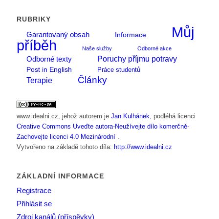
RUBRIKY
Můj
Garantovaný obsah
Informace
příběh
Naše služby
Odborné akce
Poruchy příjmu potravy
Odborné texty
Post in English
Práce studentů
Články
Terapie
www.idealni.cz
, jehož autorem je
Jan Kulhánek
, podléhá licenci
Creative Commons Uveďte autora-Neužívejte dílo komerčně-
Zachovejte licenci 4.0 Mezinárodní
.
Vytvořeno na základě tohoto díla:
http://www.idealni.cz
ZÁKLADNÍ INFORMACE
Registrace
Přihlásit se
Zdroj kanálů (příspěvky)