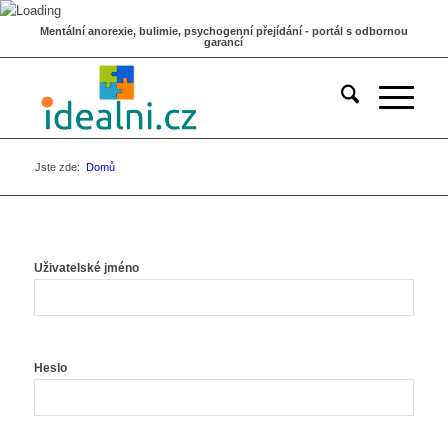
Mentální anorexie, bulimie, psychogenní přejídání - portál s odbornou
garancí
Jste zde:
Domů
Uživatelské jméno
Heslo