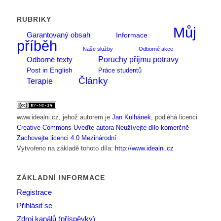
RUBRIKY
Můj
Garantovaný obsah
Informace
příběh
Naše služby
Odborné akce
Poruchy příjmu potravy
Odborné texty
Post in English
Práce studentů
Články
Terapie
www.idealni.cz
, jehož autorem je
Jan Kulhánek
, podléhá licenci
Creative Commons Uveďte autora-Neužívejte dílo komerčně-
Zachovejte licenci 4.0 Mezinárodní
.
Vytvořeno na základě tohoto díla:
http://www.idealni.cz
ZÁKLADNÍ INFORMACE
Registrace
Přihlásit se
Zdroj kanálů (příspěvky)