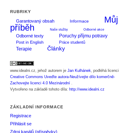
RUBRIKY
Můj
Garantovaný obsah
Informace
příběh
Naše služby
Odborné akce
Poruchy příjmu potravy
Odborné texty
Post in English
Práce studentů
Články
Terapie
www.idealni.cz
, jehož autorem je
Jan Kulhánek
, podléhá licenci
Creative Commons Uveďte autora-Neužívejte dílo komerčně-
Zachovejte licenci 4.0 Mezinárodní
.
Vytvořeno na základě tohoto díla:
http://www.idealni.cz
ZÁKLADNÍ INFORMACE
Registrace
Přihlásit se
Zdroj kanálů (příspěvky)