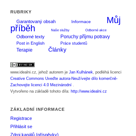
RUBRIKY
Můj
Garantovaný obsah
Informace
příběh
Naše služby
Odborné akce
Poruchy příjmu potravy
Odborné texty
Post in English
Práce studentů
Články
Terapie
www.idealni.cz
, jehož autorem je
Jan Kulhánek
, podléhá licenci
Creative Commons Uveďte autora-Neužívejte dílo komerčně-
Zachovejte licenci 4.0 Mezinárodní
.
Vytvořeno na základě tohoto díla:
http://www.idealni.cz
ZÁKLADNÍ INFORMACE
Registrace
Přihlásit se
Zdroj kanálů (příspěvky)