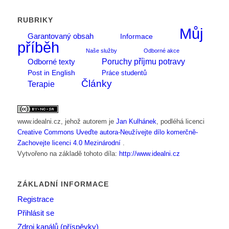
RUBRIKY
Můj
Garantovaný obsah
Informace
příběh
Naše služby
Odborné akce
Poruchy příjmu potravy
Odborné texty
Post in English
Práce studentů
Články
Terapie
www.idealni.cz
, jehož autorem je
Jan Kulhánek
, podléhá licenci
Creative Commons Uveďte autora-Neužívejte dílo komerčně-
Zachovejte licenci 4.0 Mezinárodní
.
Vytvořeno na základě tohoto díla:
http://www.idealni.cz
ZÁKLADNÍ INFORMACE
Registrace
Přihlásit se
Zdroj kanálů (příspěvky)