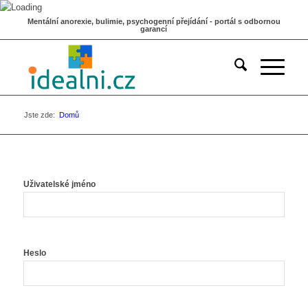
Mentální anorexie, bulimie, psychogenní přejídání - portál s odbornou
garancí
Jste zde:
Domů
Uživatelské jméno
Heslo