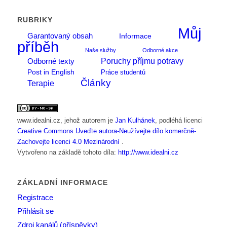
RUBRIKY
Můj
Garantovaný obsah
Informace
příběh
Naše služby
Odborné akce
Poruchy příjmu potravy
Odborné texty
Post in English
Práce studentů
Články
Terapie
www.idealni.cz
, jehož autorem je
Jan Kulhánek
, podléhá licenci
Creative Commons Uveďte autora-Neužívejte dílo komerčně-
Zachovejte licenci 4.0 Mezinárodní
.
Vytvořeno na základě tohoto díla:
http://www.idealni.cz
ZÁKLADNÍ INFORMACE
Registrace
Přihlásit se
Zdroj kanálů (příspěvky)