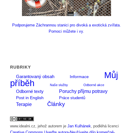
Podporujeme Záchrannou stanici pro divoká a exotická zvířata.
Pomoci můžete i vy.
RUBRIKY
Můj
Garantovaný obsah
Informace
příběh
Naše služby
Odborné akce
Poruchy příjmu potravy
Odborné texty
Post in English
Práce studentů
Články
Terapie
www.idealni.cz
, jehož autorem je
Jan Kulhánek
, podléhá licenci
Creative Commons Uveďte autora-Neužívejte dílo komerčně-