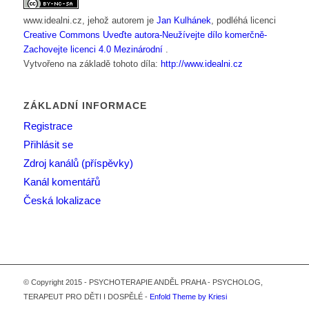
www.idealni.cz
, jehož autorem je
Jan Kulhánek
, podléhá licenci
Creative Commons Uveďte autora-Neužívejte dílo komerčně-
Zachovejte licenci 4.0 Mezinárodní
.
Vytvořeno na základě tohoto díla:
http://www.idealni.cz
ZÁKLADNÍ INFORMACE
Registrace
Přihlásit se
Zdroj kanálů (příspěvky)
Kanál komentářů
Česká lokalizace
© Copyright 2015 - PSYCHOTERAPIE ANDĚL PRAHA - PSYCHOLOG,
TERAPEUT PRO DĚTI I DOSPĚLÉ -
Enfold Theme by Kriesi