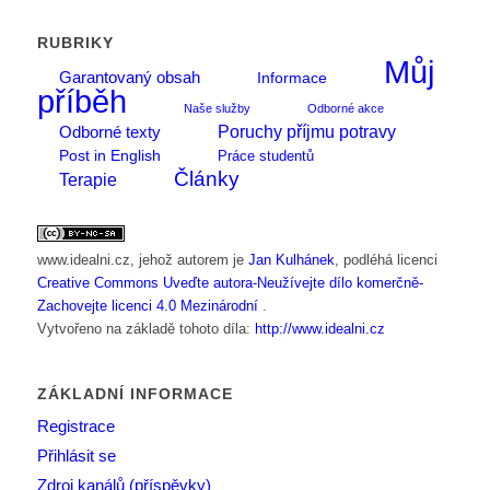
RUBRIKY
Můj
Garantovaný obsah
Informace
příběh
Naše služby
Odborné akce
Poruchy příjmu potravy
Odborné texty
Post in English
Práce studentů
Články
Terapie
www.idealni.cz
, jehož autorem je
Jan Kulhánek
, podléhá licenci
Creative Commons Uveďte autora-Neužívejte dílo komerčně-
Zachovejte licenci 4.0 Mezinárodní
.
Vytvořeno na základě tohoto díla:
http://www.idealni.cz
ZÁKLADNÍ INFORMACE
Registrace
Přihlásit se
Zdroj kanálů (příspěvky)