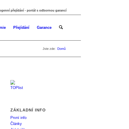
ogenní přejídání - portál s odbornou garancí
mie
Přejídání
Garance
Jste zde:
Domů
ZÁKLADNÍ INFO
První info
Články