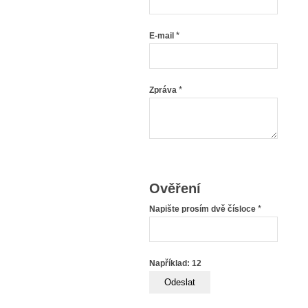
*
E-mail
*
Zpráva
Ověření
*
Napište prosím dvě čísloce
Například: 12