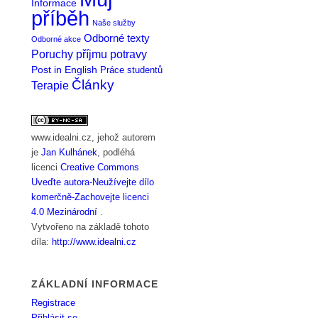
Informace
příběh
Naše služby
Odborné texty
Odborné akce
Poruchy příjmu potravy
Post in English
Práce studentů
Články
Terapie
www.idealni.cz
, jehož autorem
je
Jan Kulhánek
, podléhá
licenci
Creative Commons
Uveďte autora-Neužívejte dílo
komerčně-Zachovejte licenci
4.0 Mezinárodní
.
Vytvořeno na základě tohoto
díla:
http://www.idealni.cz
ZÁKLADNÍ INFORMACE
Registrace
Přihlásit se