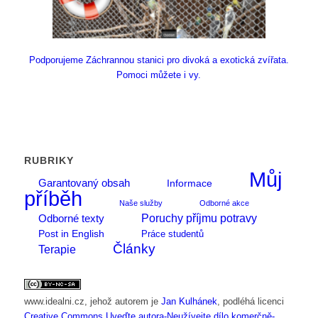
Podporujeme Záchrannou stanici pro divoká a exotická zvířata.
Pomoci můžete i vy.
RUBRIKY
Můj
Garantovaný obsah
Informace
příběh
Naše služby
Odborné akce
Poruchy příjmu potravy
Odborné texty
Post in English
Práce studentů
Články
Terapie
www.idealni.cz
, jehož autorem je
Jan Kulhánek
, podléhá licenci
Creative Commons Uveďte autora-Neužívejte dílo komerčně-