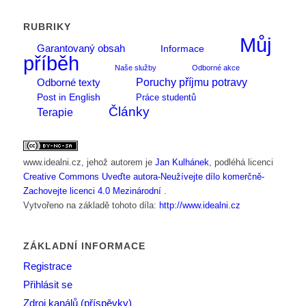
RUBRIKY
Můj
Garantovaný obsah
Informace
příběh
Naše služby
Odborné akce
Poruchy příjmu potravy
Odborné texty
Post in English
Práce studentů
Články
Terapie
www.idealni.cz
, jehož autorem je
Jan Kulhánek
, podléhá licenci
Creative Commons Uveďte autora-Neužívejte dílo komerčně-
Zachovejte licenci 4.0 Mezinárodní
.
Vytvořeno na základě tohoto díla:
http://www.idealni.cz
ZÁKLADNÍ INFORMACE
Registrace
Přihlásit se
Zdroj kanálů (příspěvky)